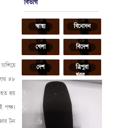
বিভাগ
স্বাস্থ্য
বিনোদন
খেলা
বিদেশ
 চালিয়ে
দেশ
ত্রিপুরা
খবর
লায় ৪৮
আহত হয়
ই পক্ষ।
াজার টন