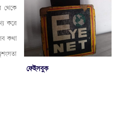
র থেকে
গ্য করে
এসব কথা
ৃশংসতা
ফেইসবুক