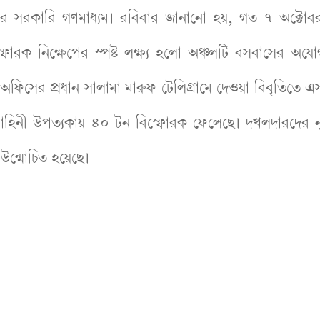
ির সরকারি গণমাধ্যম। রবিবার জানানো হয়, গত ৭ অক্টোব
রক নিক্ষেপের স্পষ্ট লক্ষ্য হলো অঞ্চলটি বসবাসের অযো
া অফিসের প্রধান সালামা মারুফ টেলিগ্রামে দেওয়া বিবৃতিতে 
াহিনী উপত্যকায় ৪০ টন বিস্ফোরক ফেলেছে। দখলদারদের ন
উন্মোচিত হয়েছে।