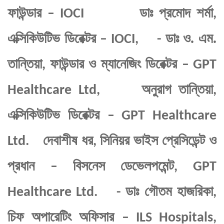
ফাউন্ডার
ডাঃ প্রমোদ শর্মা
– IOCI
,
এক্সিকিউটিভ ডিরেক্টর
ডাঃ ও. এম.
– IOCI, -
তান্তিয়া
ফাউন্ডার ও ম্যানেজিং ডিরেক্টর
,
– GPT
অনুরাগ তান্তিয়া
Healthcare Ltd,
,
এক্সিকিউটিভ ডিরেক্টর
– GPT Healthcare
দেবাশীষ ধর
সিনিয়র ভাইস প্রেসিডেন্ট ও
Ltd.
,
প্রধান
বিসনেস ডেভেলপমেন্ট
–
, GPT
ডাঃ গৌতম হাজরিকা
Healthcare Ltd. -
,
চিফ অপারেটিং অফিসার
– ILS Hospitals,